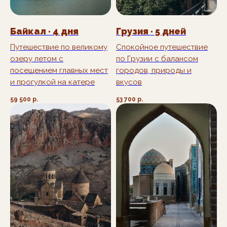
Байкал · 4 дня
Грузия · 5 дней
Путешествие по великому
Спокойное путешествие
озеру летом с
по Грузии с балансом
посещением главных мест
городов, природы и
и прогулкой на катере
вкусов
59 500
р.
53 700
р.