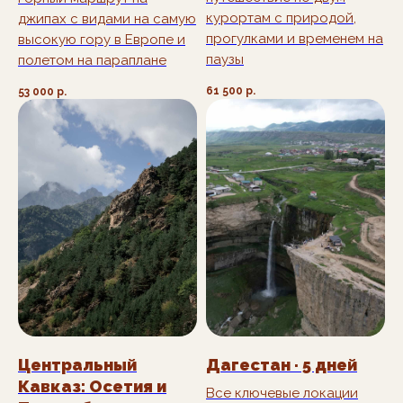
курортам с природой,
джипах с видами на самую
прогулками и временем на
высокую гору в Европе и
паузы
полетом на параплане
В СРЕДНЕМ ГРУППА
НАБИРАЕТСЯ ЗА ДВЕ
61 500
р.
53 000
р.
НЕДЕЛИ.
БРОНИРУЙТЕ
МЕСТО ЗАРАНЕЕ
+7
Я соглашаюсь с
политикой
конфиденциальности
ПОДОБРАТЬ ТУР ПОД МОЙ ГРАФИК
Центральный
Дагестан · 5 дней
Кавказ: Осетия и
Все ключевые локации