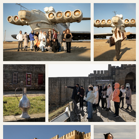
22-35 лет — средний возраст
участников
ТУРЫ В ГРУППАХ
НЕ ТОЛЬКО
БЕЗОПАСНЕЕ, НО
ЕЩЁ И ВЫГОДНЕЕ
Потому что стоимость трансфера,
фотографа и экскурсий делится
на всех участников