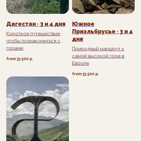
Дагестан · 3 и 4 дня
Южное
Приэльбрусье · 3 и 4
Короткое путешествие,
дня
чтобы познакомиться с
горами
Природный маршрут к
самой высокой горе в
from
33 500
р.
Европе
from
33 500
р.
info@starostin.travel
+7 (918) 437-53-15
ООО "Старостин тревел"