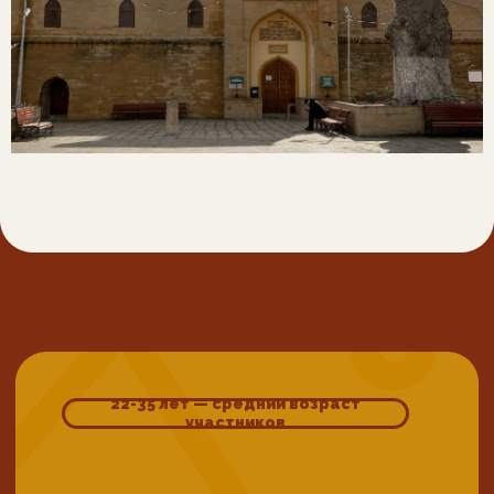
Грамотно собрать вещи для
путешествия с нами можете по нашему
удобному чек-листу
ПОЛУЧИТЬ ЧЕК-ЛИСТ
НАША КОМАНДА ПРОВЕЛА
БОЛЕЕ 390 ТУРОВ
ПО