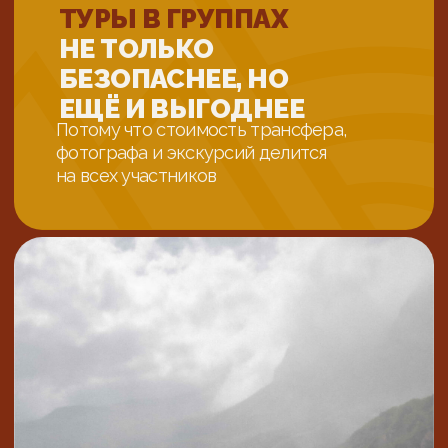
РОССИИ И СНГ
Расписание таблицей
по всем датам
смахните влево