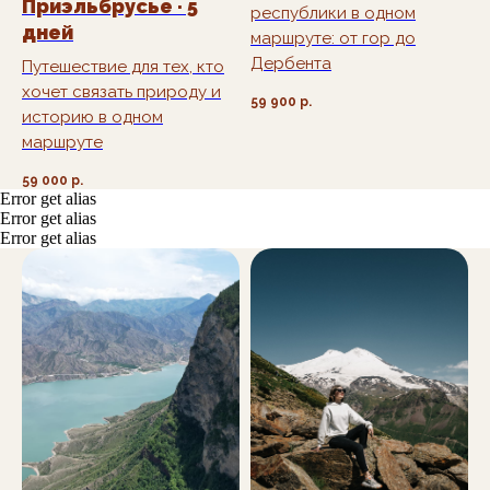
Или напишите нам
Приэльбрусье · 5
республики в одном
самостоятельно
дней
маршруте: от гор до
Лично
отвечаю за
Дербента
качество
каждого
Путешествие для тех, кто
нашего тура
хочет связать природу и
59 900
р.
историю в одном
маршруте
59 000
р.
Error get alias
Error get alias
Error get alias