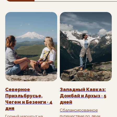
Северное
Западный Кавказ:
Приэльбрусье,
Домбай и Архыз · 5
Чегем и Безенги · 4
дней
дня
Сбалансированное
путешествие по двум
Горный маршрут на