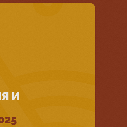
Я И
025