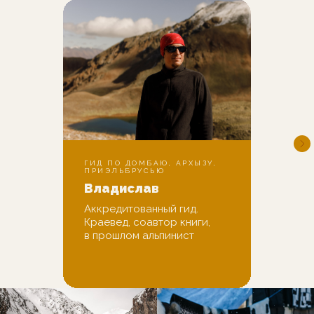
ГИД ПО ДОМБАЮ, АРХЫЗУ,
ПРИЭЛЬБРУСЬЮ
Владислав
Аккредитованный гид.
Краевед, соавтор книги,
в прошлом альпинист