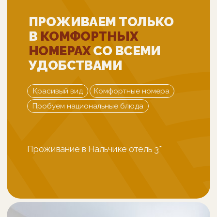
также на обе вершины самого
Эльбруса
. Посещаем
местный рынок
и сувенирную лавку
. На обед
балкарская кухня. Если позволит
погода пройдемся к 30-метровому
водопаду Азау,
заточенному среди
отвесных скал каньона
Дегустируем минеральную горную
воду на
поляне нарзанов,
у каждого из
них разный химический состав
Вечером возвращаемся в гостиницу в
Нальчик