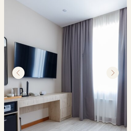
Фотоотчёты
ВСЕ СНИМКИ ДЕЛАЕТ
ПРОФЕССИОНАЛЬНЫЙ
ФОТОГРАФ
. МЫ УЖЕ
ПРОВЕЛИ
26 ТУРОВ
ПО
ЮЖНОМУ
ПРИЭЛЬБРУСЬЮ.
ПОСМОТРИТЕ,
КАК ЭТО ПРОИСХОДИТ