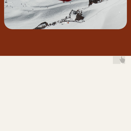
Еще фото
Только современный и удобный
транспорт
БОЛЬШЕ ФОТОГРАФИЙ ИЗ ЭТОГО
ПУТЕШЕСТВИЯ
ТРАНСФЕР
ПО ВСЕМУ
ТУРУ:
ВСТРЕЧАЕМ
В АЭРОПОРТУ-
ЭКСКУРСИИ-ОТЕЛЬ-
ОБРАТНО В АЭРОПОРТ
Вода 0,5 без газа
Кондиционер
Качественный звук микрофона
Печка зимой
Чистые сидения
Если ваш рейс задержали —
бесплатно
организуем трансфер до
группы