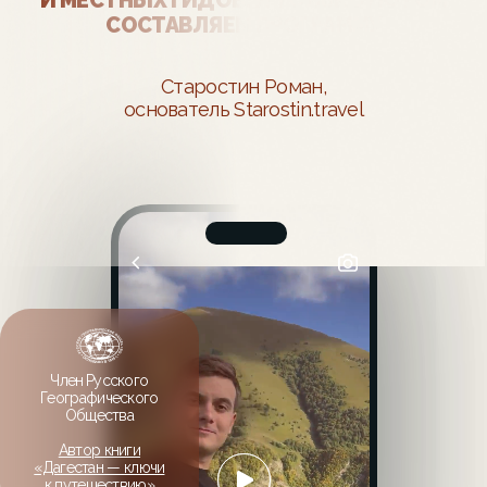
Все туры
ВЫБЕРИТЕ
ДАТУ
ПОЕЗДКИ
Для удобства мы подготовили
расписание
таблицей
по всем датам с количеством
свободных мест
Не требует
оплаты сейчас
День 1