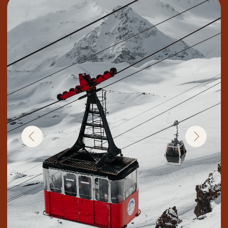
Наши гиды встретят с душой
РАССКАЖУТ О РЕГИОНЕ
БЕЗ СКУЧНЫХ ДАТ, ЦИФР И
МНОЖЕСТВА ИМЁН.
ПРОСТО
И УВЛЕКАТЕЛЬНО
, КАК
ДЛЯ ДРУГА