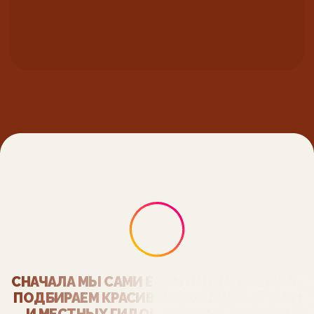
основатель Starostin.travel
Член
Русского
Географического
Общества
Автор книги
«Дагестан — ключи
к путешествию»