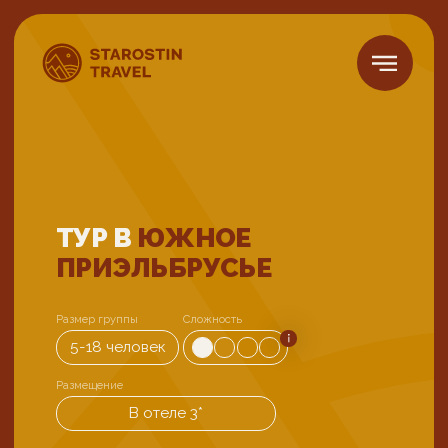
ТУР В
ЮЖНОЕ
ПРИЭЛЬБРУСЬЕ
Размер группы
Сложность
5-18 человек
Размещение
В отеле 3*
Поднимемся на канатке на склон
самой высокой горы Европы —
Эльбруса, прогуляемся по живописным
уголкам Баксанского ущелья,
рассмотрим панораму Главного
Кавказского хребта, посетим древние
поселения.