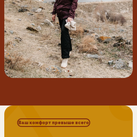
двигаться всё дальше и выше в горы,
ПОЛЯНА НАРЗАНОВ
где увидим все основные хребты
Кавказа: Лесистый, Пастбищный,
Скалистый, Боковой и Главный
За селом Былым сделаем остановку,
здесь есть камень с прекрасным видом
на речку и Скалистый хребет.
Гарантировано получатся хорошие
кадры, проверено неоднократно! А
также сделаем остановку
возле
автомобильного лифта
(да, такие
бывают) у самого въезда в
ущелье
Адыр-Су
, здесь живописный уголок:
хвойный лес и горная река в узкой
теснинке
А после мы близко познакомимся с
высочайшей горой Европы,
взобравшись по канатной дороге на
склон
Эльбруса до высоты 3850 м
. По
желанию можно подняться ещё выше
на снегоходе или ратраке до
4400м
.
С высоты склона открывается вид на
Баксанское ущелье, Главный
Кавказский и Боковой хребет
, а