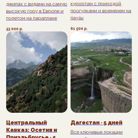
курортам с природой,
джипах с видами на самую
прогулками и временем на
высокую гору в Европе и
паузы
полетом на параплане
Или напишите нам
самостоятельно
61 500
р.
53 000
р.
Лично
отвечаю за
качество
каждого
нашего тура
Центральный
Дагестан · 5 дней
Кавказ: Осетия и
Все ключевые локации
Приэльбрусье · 5