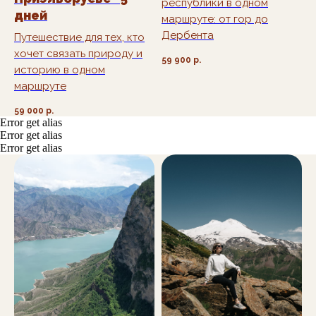
республики в одном
дней
маршруте: от гор до
Дербента
Путешествие для тех, кто
хочет связать природу и
59 900
р.
историю в одном
маршруте
59 000
р.
Error get alias
Error get alias
Error get alias
info@starostin.travel
+7 (918) 437-53-15