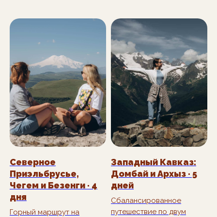
В СРЕДНЕМ ГРУППА
НАБИРАЕТСЯ ЗА ДВЕ
НЕДЕЛИ.
БРОНИРУЙТЕ
МЕСТО ЗАРАНЕЕ
+7
Северное
Западный Кавказ:
Приэльбрусье,
Домбай и Архыз · 5
Я соглашаюсь с
политикой
Чегем и Безенги · 4
дней
конфиденциальности
дня
Сбалансированное
ПОДОБРАТЬ ТУР ПОД МОЙ ГРАФИК
путешествие по двум
Горный маршрут на