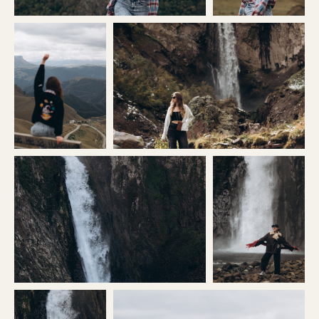
22-35 лет — средний возраст
участников
ТУРЫ В ГРУППАХ
НЕ ТОЛЬКО
БЕЗОПАСНЕЕ, НО
ЕЩЁ И ВЫГОДНЕЕ
Потому что стоимость трансфера,
фотографа и экскурсий делится
на всех участников