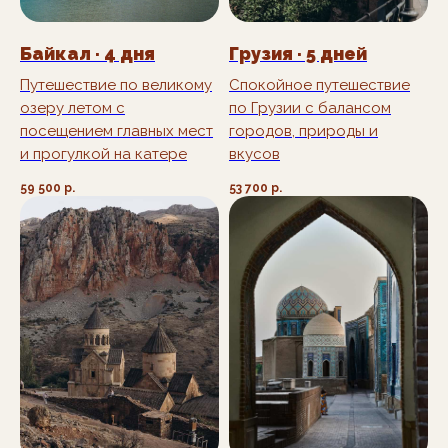
Байкал · 4 дня
Грузия · 5 дней
Путешествие по великому
Спокойное путешествие
озеру летом с
по Грузии с балансом
посещением главных мест
городов, природы и
и прогулкой на катере
вкусов
59 500
р.
53 700
р.