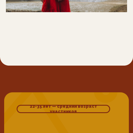
НАША КОМАНДА ПРОВЕЛА
БОЛЕЕ 390 ТУРОВ
ПО
РОССИИ И СНГ
Расписание таблицей
по всем датам
смахните влево