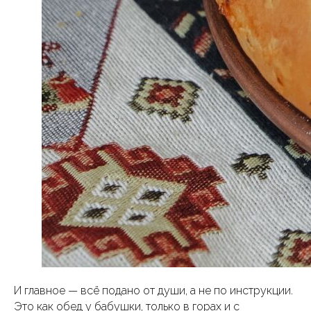
ООО "Старостин тревел"
ИНН 2311390251
Номер в реестре туроператоров
В031-00161-00/04783255
Краснодар, ул. Ефрема Чеши 8 к.1
Договор-оферта
Политика конфиденциальности
Согласие на обработку персональных
данных
© разработка сайта
И главное — всё подано от души, а не по инструкции.
Это как обед у бабушки, только в горах и с