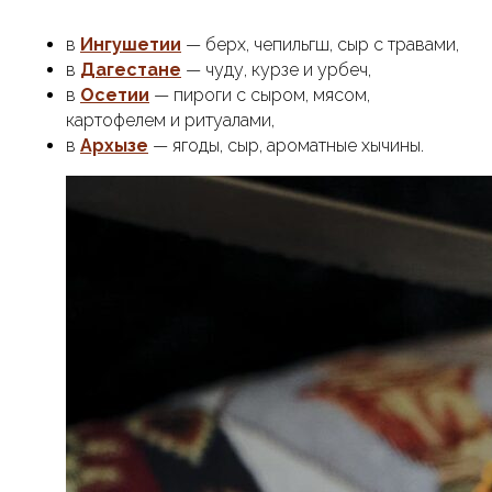
в
Ингушетии
— берх, чепильгш, сыр с травами,
в
Дагестане
— чуду, курзе и урбеч,
в
Осетии
— пироги с сыром, мясом,
картофелем и ритуалами,
в
Архызе
— ягоды, сыр, ароматные хычины.