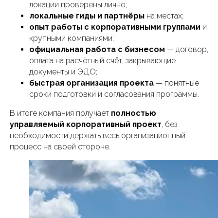
локации проверены лично;
локальные гиды и партнёры
на местах;
опыт работы с корпоративными группами
и
крупными компаниями;
официальная работа с бизнесом
— договор,
оплата на расчётный счёт, закрывающие
info@starostin.travel
документы и ЭДО;
+7 (918) 437-53-15
быстрая организация проекта
— понятные
сроки подготовки и согласования программы.
ООО "Старостин тревел"
В итоге компания получает
полностью
ИНН 2311390251
Номер в реестре туроператоров
управляемый корпоративный проект
, без
В031-00161-00/04783255
Краснодар, ул. Ефрема Чеши 8 к.1
необходимости держать весь организационный
Договор-оферта
процесс на своей стороне.
Политика конфиденциальности
Согласие на обработку персональных
данных
© разработка сайта