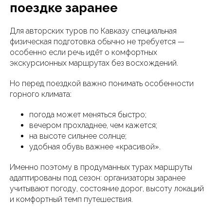
поездке заранее
Для авторских туров по Кавказу специальная
info@starostin.travel
физическая подготовка обычно не требуется —
+7 (918) 437-53-15
особенно если речь идёт о комфортных
экскурсионных маршрутах без восхождений.
ООО "Старостин тревел"
Но перед поездкой важно понимать особенности
ИНН 2311390251
Номер в реестре туроператоров
горного климата:
В031-00161-00/04783255
Краснодар, ул. Ефрема Чеши 8 к.1
погода может меняться быстро;
Договор-оферта
Политика конфиденциальности
вечером прохладнее, чем кажется;
Согласие на обработку персональных
данных
на высоте сильнее солнце;
удобная обувь важнее «красивой».
© разработка сайта
Именно поэтому в продуманных турах маршруты
адаптированы под сезон: организаторы заранее
учитывают погоду, состояние дорог, высоту локаций
и комфортный темп путешествия.